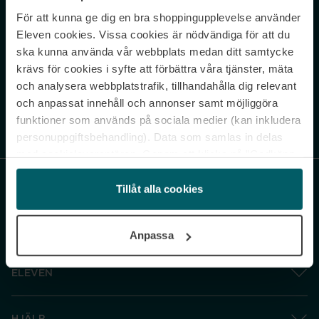
För att kunna ge dig en bra shoppingupplevelse använder
Never miss a beat.
Eleven cookies. Vissa cookies är nödvändiga för att du
Sign up to our newsletter.
ska kunna använda vår webbplats medan ditt samtycke
krävs för cookies i syfte att förbättra våra tjänster, mäta
E-postadress
och analysera webbplatstrafik, tillhandahålla dig relevant
och anpassat innehåll och annonser samt möjliggöra
funktioner som används på sociala medier (kan inkludera
Genom att prenumerera accepterar du vår
Integritetspolicy
. Avprenumerera
när som helst.
personuppgiftsbehandling). Data som samlas in delas
med cookieleverantören. Genom att klicka på ”Godkänn
och gå vidare” accepterar du samtliga cookies medan du
under ”Inställningar” kan anpassa användningen av
Tillåt alla cookies
cookies. Du kan återkalla ditt samtycke när som helst.
För mer information se vår Cookie Policy samt vår
Anpassa
Integritetspolicy.
ELEVEN
HJÄLP