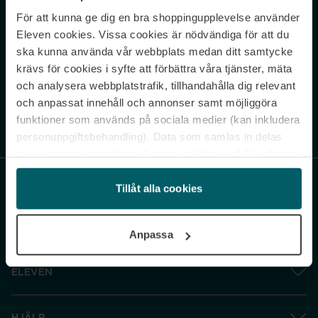
För att kunna ge dig en bra shoppingupplevelse använder
Never miss a beat.
Eleven cookies. Vissa cookies är nödvändiga för att du
Sign up to our newsletter.
ska kunna använda vår webbplats medan ditt samtycke
krävs för cookies i syfte att förbättra våra tjänster, mäta
E-postadress
och analysera webbplatstrafik, tillhandahålla dig relevant
och anpassat innehåll och annonser samt möjliggöra
funktioner som används på sociala medier (kan inkludera
Genom att prenumerera accepterar du vår
Integritetspolicy
. Avprenumerera
när som helst.
personuppgiftsbehandling). Data som samlas in delas
med cookieleverantören. Genom att klicka på ”Godkänn
och gå vidare” accepterar du samtliga cookies medan du
under ”Inställningar” kan anpassa användningen av
Tillåt alla cookies
cookies. Du kan återkalla ditt samtycke när som helst.
För mer information se vår Cookie Policy samt vår
Anpassa
Integritetspolicy.
ELEVEN
HJÄLP