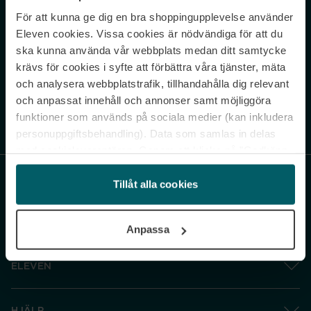
För att kunna ge dig en bra shoppingupplevelse använder
Never miss a beat.
Eleven cookies. Vissa cookies är nödvändiga för att du
Sign up to our newsletter.
ska kunna använda vår webbplats medan ditt samtycke
krävs för cookies i syfte att förbättra våra tjänster, mäta
E-postadress
och analysera webbplatstrafik, tillhandahålla dig relevant
och anpassat innehåll och annonser samt möjliggöra
funktioner som används på sociala medier (kan inkludera
Genom att prenumerera accepterar du vår
Integritetspolicy
. Avprenumerera
när som helst.
personuppgiftsbehandling). Data som samlas in delas
med cookieleverantören. Genom att klicka på ”Godkänn
och gå vidare” accepterar du samtliga cookies medan du
under ”Inställningar” kan anpassa användningen av
Tillåt alla cookies
cookies. Du kan återkalla ditt samtycke när som helst.
För mer information se vår Cookie Policy samt vår
Anpassa
Integritetspolicy.
ELEVEN
HJÄLP