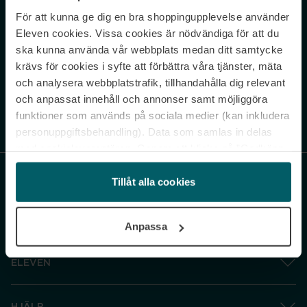
För att kunna ge dig en bra shoppingupplevelse använder
Never miss a beat.
Eleven cookies. Vissa cookies är nödvändiga för att du
Sign up to our newsletter.
ska kunna använda vår webbplats medan ditt samtycke
krävs för cookies i syfte att förbättra våra tjänster, mäta
E-postadress
och analysera webbplatstrafik, tillhandahålla dig relevant
och anpassat innehåll och annonser samt möjliggöra
funktioner som används på sociala medier (kan inkludera
Genom att prenumerera accepterar du vår
Integritetspolicy
. Avprenumerera
när som helst.
personuppgiftsbehandling). Data som samlas in delas
med cookieleverantören. Genom att klicka på ”Godkänn
och gå vidare” accepterar du samtliga cookies medan du
under ”Inställningar” kan anpassa användningen av
Tillåt alla cookies
cookies. Du kan återkalla ditt samtycke när som helst.
För mer information se vår Cookie Policy samt vår
Anpassa
Integritetspolicy.
ELEVEN
HJÄLP