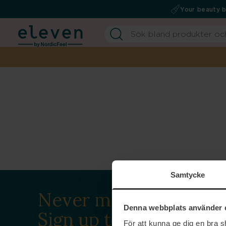
Your beauty 
Samtycke
Never miss a beat.
Denna webbplats använder 
Sign up to our
För att kunna ge dig en bra 