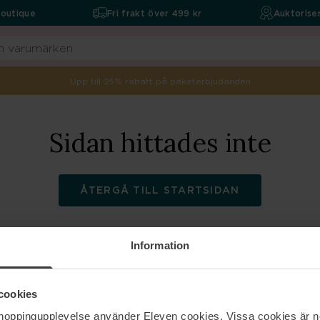
boutique
Fri frakt över 499 kr
Auktoriser
Upp till 25% rabatt på paketerbjudanden
Sidan hittades inte
ÅTERGÅ TILL STARTSIDAN
Information
ELEVEN
Hjälp
cookies
shoppingupplevelse använder Eleven cookies. Vissa cookies är n
Om oss
Kontakta oss