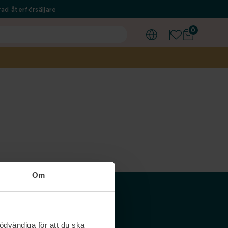
ad återförsäljare
0
Om
Våra siter
ödvändiga för att du ska
Nordicfeel SE