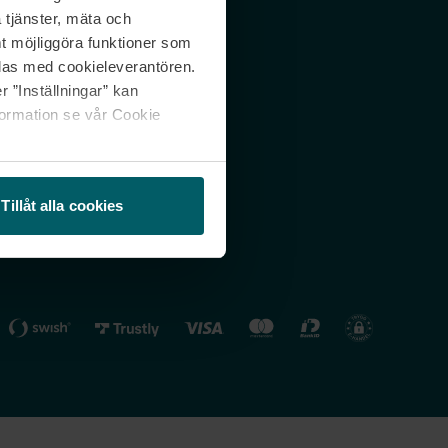
 tjänster, mäta och
 svar
Nordicfeel FI
mt möjliggöra funktioner som
lning
Nordicfeel NO
las med cookieleverantören.
 ”Inställningar” kan
formation se vår Cookie
Tillåt alla cookies