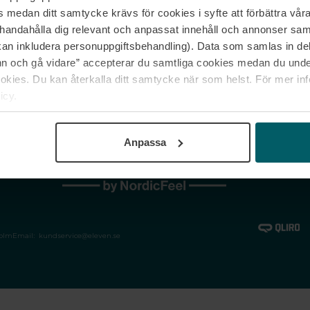
medan ditt samtycke krävs för cookies i syfte att förbättra våra
Jobba hos oss
Vanliga frågor &
illhandahålla dig relevant och anpassat innehåll och annonser sa
Våra varumärken
Spåra min bestäl
kan inkludera personuppgiftsbehandling). Data som samlas in de
Returer &
 och gå vidare” accepterar du samtliga cookies medan du under
reklamationer
ies. Du kan återkalla ditt samtycke när som helst. För mer in
icy.
Anpassa
holm
Email:
kundservice@eleven.se