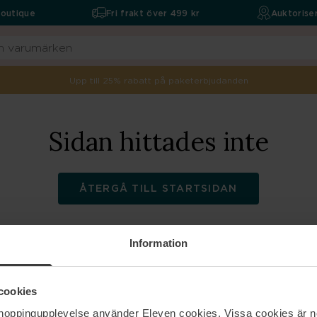
boutique
Fri frakt över 499 kr
Auktoriser
Upp till 25% rabatt på paketerbjudanden
Sidan hittades inte
ÅTERGÅ TILL STARTSIDAN
Information
ELEVEN
Hjälp
cookies
shoppingupplevelse använder Eleven cookies. Vissa cookies är n
Om oss
Kontakta oss