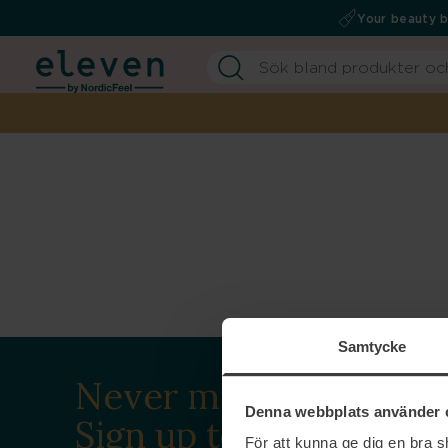
Your beauty 
Samtycke
Never miss a beat.
Denna webbplats använder 
Sign up to our
För att kunna ge dig en bra 