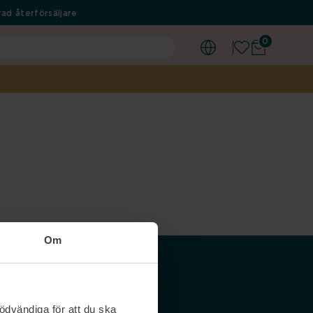
ad återförsäljare
0
Om
Våra siter
ödvändiga för att du ska
Nordicfeel SE