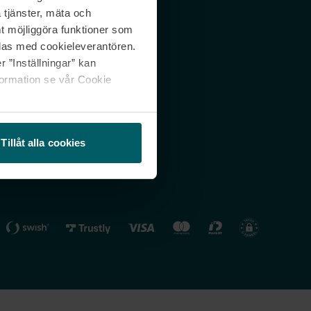
 tjänster, mäta och
 svar
Nordicfeel FI
mt möjliggöra funktioner som
lning
Nordicfeel NO
las med cookieleverantören.
 ”Inställningar” kan
formation se vår Cookie
Tillåt alla cookies