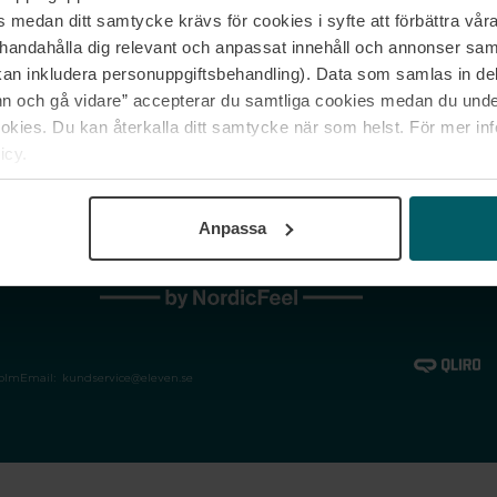
medan ditt samtycke krävs för cookies i syfte att förbättra våra
Jobba hos oss
Vanliga frågor &
illhandahålla dig relevant och anpassat innehåll och annonser sa
Våra varumärken
Spåra min bestäl
kan inkludera personuppgiftsbehandling). Data som samlas in de
Returer &
 och gå vidare” accepterar du samtliga cookies medan du under
reklamationer
ies. Du kan återkalla ditt samtycke när som helst. För mer in
icy.
Anpassa
holm
Email:
kundservice@eleven.se