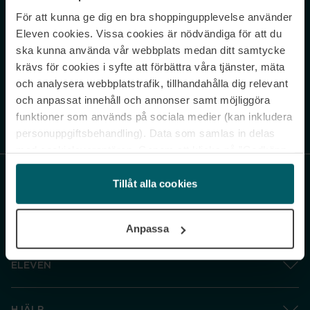
För att kunna ge dig en bra shoppingupplevelse använder
Never miss a beat.
Eleven cookies. Vissa cookies är nödvändiga för att du
Sign up to our newsletter.
ska kunna använda vår webbplats medan ditt samtycke
krävs för cookies i syfte att förbättra våra tjänster, mäta
E-postadress
och analysera webbplatstrafik, tillhandahålla dig relevant
och anpassat innehåll och annonser samt möjliggöra
funktioner som används på sociala medier (kan inkludera
Genom att prenumerera accepterar du vår
Integritetspolicy
. Avprenumerera
när som helst.
personuppgiftsbehandling). Data som samlas in delas
med cookieleverantören. Genom att klicka på ”Godkänn
och gå vidare” accepterar du samtliga cookies medan du
under ”Inställningar” kan anpassa användningen av
Tillåt alla cookies
cookies. Du kan återkalla ditt samtycke när som helst.
För mer information se vår Cookie Policy samt vår
Anpassa
Integritetspolicy.
ELEVEN
HJÄLP