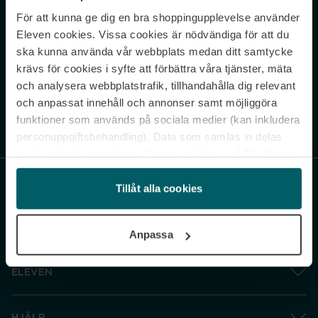
För att kunna ge dig en bra shoppingupplevelse använder
Never miss a beat.
Eleven cookies. Vissa cookies är nödvändiga för att du
Sign up to our newsletter.
ska kunna använda vår webbplats medan ditt samtycke
krävs för cookies i syfte att förbättra våra tjänster, mäta
E-postadress
och analysera webbplatstrafik, tillhandahålla dig relevant
och anpassat innehåll och annonser samt möjliggöra
funktioner som används på sociala medier (kan inkludera
Genom att prenumerera accepterar du vår
Integritetspolicy
. Avprenumerera
när som helst.
personuppgiftsbehandling). Data som samlas in delas
med cookieleverantören. Genom att klicka på ”Godkänn
och gå vidare” accepterar du samtliga cookies medan du
under ”Inställningar” kan anpassa användningen av
Tillåt alla cookies
cookies. Du kan återkalla ditt samtycke när som helst.
För mer information se vår Cookie Policy samt vår
Anpassa
Integritetspolicy.
ELEVEN
HJÄLP