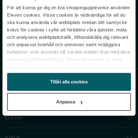
För att kunna ge dig en bra shoppingupplevelse använder
Never miss a beat.
Eleven cookies. Vissa cookies är nödvändiga för att du
Sign up to our newsletter.
ska kunna använda vår webbplats medan ditt samtycke
krävs för cookies i syfte att förbättra våra tjänster, mäta
E-postadress
och analysera webbplatstrafik, tillhandahålla dig relevant
och anpassat innehåll och annonser samt möjliggöra
funktioner som används på sociala medier (kan inkludera
Genom att prenumerera accepterar du vår
Integritetspolicy
. Avprenumerera
när som helst.
personuppgiftsbehandling). Data som samlas in delas
med cookieleverantören. Genom att klicka på ”Godkänn
och gå vidare” accepterar du samtliga cookies medan du
under ”Inställningar” kan anpassa användningen av
Tillåt alla cookies
cookies. Du kan återkalla ditt samtycke när som helst.
För mer information se vår Cookie Policy samt vår
Anpassa
Integritetspolicy.
ELEVEN
HJÄLP