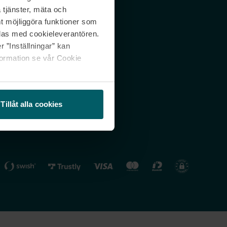
 tjänster, mäta och
 svar
Nordicfeel FI
mt möjliggöra funktioner som
lning
Nordicfeel NO
las med cookieleverantören.
 ”Inställningar” kan
formation se vår Cookie
Tillåt alla cookies