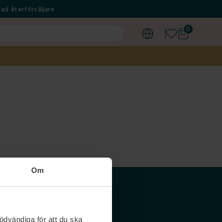
ad återförsäljare
0
Om
Våra siter
ödvändiga för att du ska
Nordicfeel SE