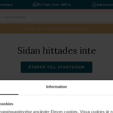
boutique
Fri frakt över 499 kr
Auktoriser
Upp till 25% rabatt på paketerbjudanden
Sidan hittades inte
ÅTERGÅ TILL STARTSIDAN
Information
ELEVEN
Hjälp
cookies
shoppingupplevelse använder Eleven cookies. Vissa cookies är n
Om oss
Kontakta oss