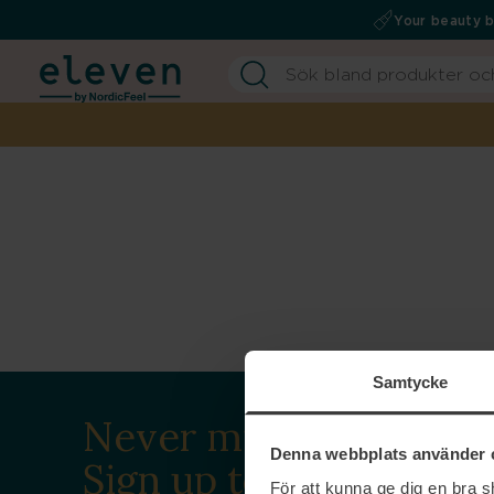
Your beauty 
Samtycke
Never miss a beat.
Denna webbplats använder 
Sign up to our
För att kunna ge dig en bra 