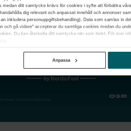
medan ditt samtycke krävs för cookies i syfte att förbättra våra
Jobba hos oss
Vanliga frågor &
illhandahålla dig relevant och anpassat innehåll och annonser sa
Våra varumärken
Spåra min bestäl
kan inkludera personuppgiftsbehandling). Data som samlas in de
Returer &
 och gå vidare” accepterar du samtliga cookies medan du under
reklamationer
ies. Du kan återkalla ditt samtycke när som helst. För mer in
icy.
Anpassa
holm
Email:
kundservice@eleven.se