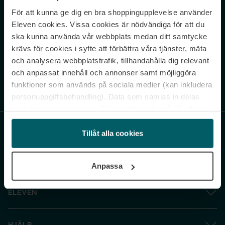
För att kunna ge dig en bra shoppingupplevelse använder
Never miss a beat.
Eleven cookies. Vissa cookies är nödvändiga för att du
Sign up to our newsletter.
ska kunna använda vår webbplats medan ditt samtycke
krävs för cookies i syfte att förbättra våra tjänster, mäta
E-postadress
och analysera webbplatstrafik, tillhandahålla dig relevant
och anpassat innehåll och annonser samt möjliggöra
funktioner som används på sociala medier (kan inkludera
Genom att prenumerera accepterar du vår
Integritetspolicy
. Avprenumerera
när som helst.
personuppgiftsbehandling). Data som samlas in delas
med cookieleverantören. Genom att klicka på ”Godkänn
och gå vidare” accepterar du samtliga cookies medan du
under ”Inställningar” kan anpassa användningen av
Tillåt alla cookies
cookies. Du kan återkalla ditt samtycke när som helst.
För mer information se vår Cookie Policy samt vår
Anpassa
Integritetspolicy.
ELEVEN
HJÄLP