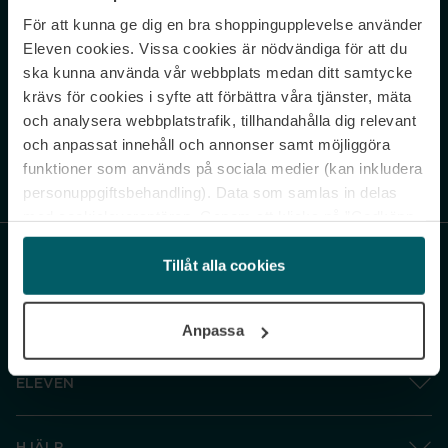
För att kunna ge dig en bra shoppingupplevelse använder
Never miss a beat.
Eleven cookies. Vissa cookies är nödvändiga för att du
Sign up to our newsletter.
ska kunna använda vår webbplats medan ditt samtycke
krävs för cookies i syfte att förbättra våra tjänster, mäta
E-postadress
och analysera webbplatstrafik, tillhandahålla dig relevant
och anpassat innehåll och annonser samt möjliggöra
funktioner som används på sociala medier (kan inkludera
Genom att prenumerera accepterar du vår
Integritetspolicy
. Avprenumerera
när som helst.
personuppgiftsbehandling). Data som samlas in delas
med cookieleverantören. Genom att klicka på ”Godkänn
och gå vidare” accepterar du samtliga cookies medan du
under ”Inställningar” kan anpassa användningen av
Tillåt alla cookies
cookies. Du kan återkalla ditt samtycke när som helst.
För mer information se vår Cookie Policy samt vår
Anpassa
Integritetspolicy.
ELEVEN
HJÄLP