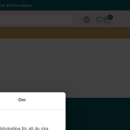
ad återförsäljare
0
Om
Våra siter
ödvändiga för att du ska
Nordicfeel SE