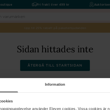
boutique
Fri frakt över 499 kr
Auktoriser
Upp till 25% rabatt på paketerbjudanden
Sidan hittades inte
ÅTERGÅ TILL STARTSIDAN
Information
ELEVEN
Hjälp
cookies
shoppingupplevelse använder Eleven cookies. Vissa cookies är n
Om oss
Kontakta oss