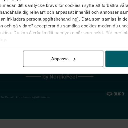
medan ditt samtycke krävs för cookies i syfte att förbättra våra
Jobba hos oss
Vanliga frågor &
illhandahålla dig relevant och anpassat innehåll och annonser sa
Våra varumärken
Spåra min bestäl
kan inkludera personuppgiftsbehandling). Data som samlas in de
Returer &
 och gå vidare” accepterar du samtliga cookies medan du under
reklamationer
ies. Du kan återkalla ditt samtycke när som helst. För mer in
icy.
Anpassa
holm
Email:
kundservice@eleven.se