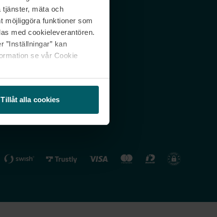
 tjänster, mäta och
 svar
Nordicfeel FI
mt möjliggöra funktioner som
lning
Nordicfeel NO
las med cookieleverantören.
 ”Inställningar” kan
formation se vår Cookie
Tillåt alla cookies