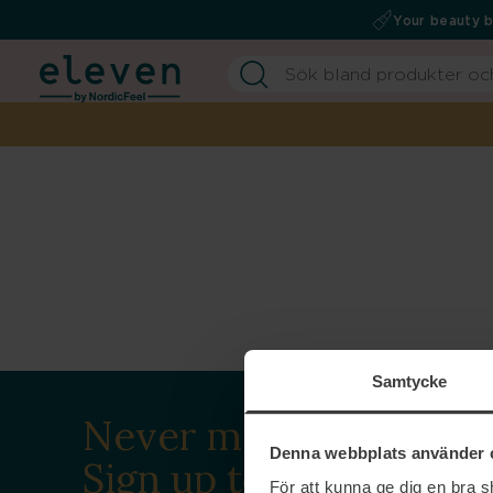
Your beauty 
Samtycke
Never miss a beat.
Denna webbplats använder 
Sign up to our
För att kunna ge dig en bra 