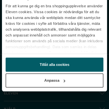
För att kunna ge dig en bra shoppingupplevelse använder
Never miss a beat.
Eleven cookies. Vissa cookies är nödvändiga för att du
Sign up to our newsletter.
ska kunna använda vår webbplats medan ditt samtycke
krävs för cookies i syfte att förbättra våra tjänster, mäta
E-postadress
och analysera webbplatstrafik, tillhandahålla dig relevant
och anpassat innehåll och annonser samt möjliggöra
funktioner som används på sociala medier (kan inkludera
Genom att prenumerera accepterar du vår
Integritetspolicy
. Avprenumerera
när som helst.
personuppgiftsbehandling). Data som samlas in delas
med cookieleverantören. Genom att klicka på ”Godkänn
och gå vidare” accepterar du samtliga cookies medan du
under ”Inställningar” kan anpassa användningen av
Tillåt alla cookies
cookies. Du kan återkalla ditt samtycke när som helst.
För mer information se vår Cookie Policy samt vår
Anpassa
Integritetspolicy.
ELEVEN
HJÄLP