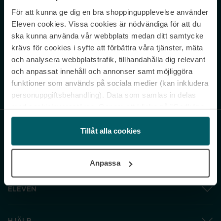
För att kunna ge dig en bra shoppingupplevelse använder
Never miss a beat.
Eleven cookies. Vissa cookies är nödvändiga för att du
Sign up to our newsletter.
ska kunna använda vår webbplats medan ditt samtycke
krävs för cookies i syfte att förbättra våra tjänster, mäta
E-postadress
och analysera webbplatstrafik, tillhandahålla dig relevant
och anpassat innehåll och annonser samt möjliggöra
funktioner som används på sociala medier (kan inkludera
Genom att prenumerera accepterar du vår
Integritetspolicy
. Avprenumerera
när som helst.
personuppgiftsbehandling). Data som samlas in delas
med cookieleverantören. Genom att klicka på ”Godkänn
och gå vidare” accepterar du samtliga cookies medan du
under ”Inställningar” kan anpassa användningen av
Tillåt alla cookies
cookies. Du kan återkalla ditt samtycke när som helst.
För mer information se vår Cookie Policy samt vår
Anpassa
Integritetspolicy.
ELEVEN
HJÄLP