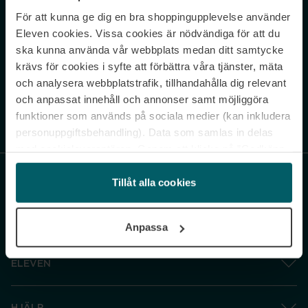
För att kunna ge dig en bra shoppingupplevelse använder
Never miss a beat.
Eleven cookies. Vissa cookies är nödvändiga för att du
Sign up to our newsletter.
ska kunna använda vår webbplats medan ditt samtycke
krävs för cookies i syfte att förbättra våra tjänster, mäta
E-postadress
och analysera webbplatstrafik, tillhandahålla dig relevant
och anpassat innehåll och annonser samt möjliggöra
funktioner som används på sociala medier (kan inkludera
Genom att prenumerera accepterar du vår
Integritetspolicy
. Avprenumerera
när som helst.
personuppgiftsbehandling). Data som samlas in delas
med cookieleverantören. Genom att klicka på ”Godkänn
och gå vidare” accepterar du samtliga cookies medan du
under ”Inställningar” kan anpassa användningen av
Tillåt alla cookies
cookies. Du kan återkalla ditt samtycke när som helst.
För mer information se vår Cookie Policy samt vår
Anpassa
Integritetspolicy.
ELEVEN
HJÄLP