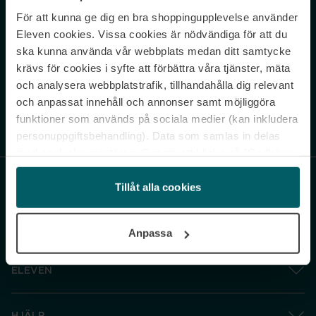
För att kunna ge dig en bra shoppingupplevelse använder
Never miss a beat.
Eleven cookies. Vissa cookies är nödvändiga för att du
Sign up to our newsletter.
ska kunna använda vår webbplats medan ditt samtycke
krävs för cookies i syfte att förbättra våra tjänster, mäta
E-postadress
och analysera webbplatstrafik, tillhandahålla dig relevant
och anpassat innehåll och annonser samt möjliggöra
funktioner som används på sociala medier (kan inkludera
Genom att prenumerera accepterar du vår
Integritetspolicy
. Avprenumerera
när som helst.
personuppgiftsbehandling). Data som samlas in delas
med cookieleverantören. Genom att klicka på ”Godkänn
och gå vidare” accepterar du samtliga cookies medan du
under ”Inställningar” kan anpassa användningen av
Tillåt alla cookies
cookies. Du kan återkalla ditt samtycke när som helst.
För mer information se vår Cookie Policy samt vår
Anpassa
Integritetspolicy.
ELEVEN
HJÄLP