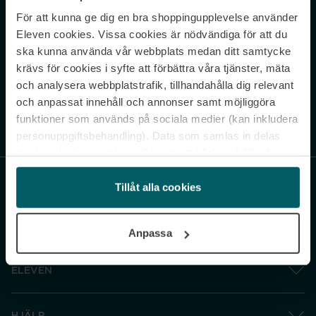
För att kunna ge dig en bra shoppingupplevelse använder
Never miss a beat.
Eleven cookies. Vissa cookies är nödvändiga för att du
Sign up to our newsletter.
ska kunna använda vår webbplats medan ditt samtycke
krävs för cookies i syfte att förbättra våra tjänster, mäta
E-postadress
och analysera webbplatstrafik, tillhandahålla dig relevant
och anpassat innehåll och annonser samt möjliggöra
funktioner som används på sociala medier (kan inkludera
Genom att prenumerera accepterar du vår
Integritetspolicy
. Avprenumerera
när som helst.
personuppgiftsbehandling). Data som samlas in delas
med cookieleverantören. Genom att klicka på ”Godkänn
och gå vidare” accepterar du samtliga cookies medan du
under ”Inställningar” kan anpassa användningen av
Tillåt alla cookies
cookies. Du kan återkalla ditt samtycke när som helst.
För mer information se vår Cookie Policy samt vår
Anpassa
Integritetspolicy.
ELEVEN
HJÄLP