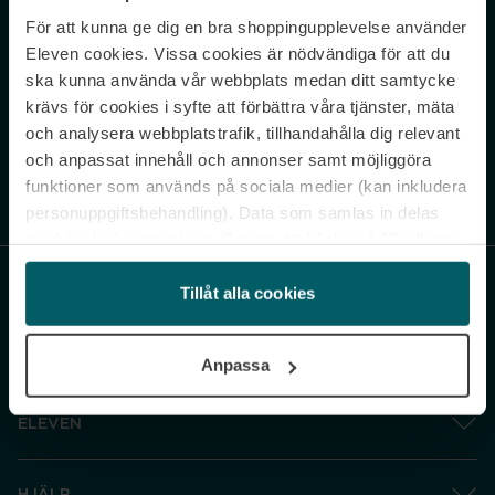
För att kunna ge dig en bra shoppingupplevelse använder
Never miss a beat.
Eleven cookies. Vissa cookies är nödvändiga för att du
Sign up to our newsletter.
ska kunna använda vår webbplats medan ditt samtycke
krävs för cookies i syfte att förbättra våra tjänster, mäta
E-postadress
och analysera webbplatstrafik, tillhandahålla dig relevant
och anpassat innehåll och annonser samt möjliggöra
funktioner som används på sociala medier (kan inkludera
Genom att prenumerera accepterar du vår
Integritetspolicy
. Avprenumerera
när som helst.
personuppgiftsbehandling). Data som samlas in delas
med cookieleverantören. Genom att klicka på ”Godkänn
och gå vidare” accepterar du samtliga cookies medan du
under ”Inställningar” kan anpassa användningen av
Tillåt alla cookies
cookies. Du kan återkalla ditt samtycke när som helst.
För mer information se vår Cookie Policy samt vår
Anpassa
Integritetspolicy.
ELEVEN
HJÄLP