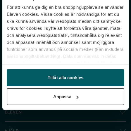
För att kunna ge dig en bra shoppingupplevelse använder
Never miss a beat.
Eleven cookies. Vissa cookies är nödvändiga för att du
Sign up to our newsletter.
ska kunna använda vår webbplats medan ditt samtycke
krävs för cookies i syfte att förbättra våra tjänster, mäta
E-postadress
och analysera webbplatstrafik, tillhandahålla dig relevant
och anpassat innehåll och annonser samt möjliggöra
funktioner som används på sociala medier (kan inkludera
Genom att prenumerera accepterar du vår
Integritetspolicy
. Avprenumerera
när som helst.
personuppgiftsbehandling). Data som samlas in delas
med cookieleverantören. Genom att klicka på ”Godkänn
och gå vidare” accepterar du samtliga cookies medan du
under ”Inställningar” kan anpassa användningen av
Tillåt alla cookies
cookies. Du kan återkalla ditt samtycke när som helst.
För mer information se vår Cookie Policy samt vår
Anpassa
Integritetspolicy.
ELEVEN
HJÄLP