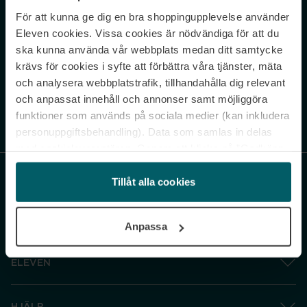
För att kunna ge dig en bra shoppingupplevelse använder
Never miss a beat.
Eleven cookies. Vissa cookies är nödvändiga för att du
Sign up to our newsletter.
ska kunna använda vår webbplats medan ditt samtycke
krävs för cookies i syfte att förbättra våra tjänster, mäta
E-postadress
och analysera webbplatstrafik, tillhandahålla dig relevant
och anpassat innehåll och annonser samt möjliggöra
funktioner som används på sociala medier (kan inkludera
Genom att prenumerera accepterar du vår
Integritetspolicy
. Avprenumerera
när som helst.
personuppgiftsbehandling). Data som samlas in delas
med cookieleverantören. Genom att klicka på ”Godkänn
och gå vidare” accepterar du samtliga cookies medan du
under ”Inställningar” kan anpassa användningen av
Tillåt alla cookies
cookies. Du kan återkalla ditt samtycke när som helst.
För mer information se vår Cookie Policy samt vår
Anpassa
Integritetspolicy.
ELEVEN
HJÄLP