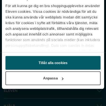
För att kunna ge dig en bra shoppingupplevelse använder
Never miss a beat.
Eleven cookies. Vissa cookies är nödvändiga för att du
Sign up to our newsletter.
ska kunna använda vår webbplats medan ditt samtycke
krävs för cookies i syfte att förbättra våra tjänster, mäta
E-postadress
och analysera webbplatstrafik, tillhandahålla dig relevant
och anpassat innehåll och annonser samt möjliggöra
funktioner som används på sociala medier (kan inkludera
Genom att prenumerera accepterar du vår
Integritetspolicy
. Avprenumerera
när som helst.
personuppgiftsbehandling). Data som samlas in delas
med cookieleverantören. Genom att klicka på ”Godkänn
och gå vidare” accepterar du samtliga cookies medan du
under ”Inställningar” kan anpassa användningen av
Tillåt alla cookies
cookies. Du kan återkalla ditt samtycke när som helst.
För mer information se vår Cookie Policy samt vår
Anpassa
Integritetspolicy.
ELEVEN
HJÄLP