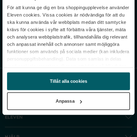
För att kunna ge dig en bra shoppingupplevelse använder
Never miss a beat.
Eleven cookies. Vissa cookies är nödvändiga för att du
Sign up to our newsletter.
ska kunna använda vår webbplats medan ditt samtycke
krävs för cookies i syfte att förbättra våra tjänster, mäta
E-postadress
och analysera webbplatstrafik, tillhandahålla dig relevant
och anpassat innehåll och annonser samt möjliggöra
funktioner som används på sociala medier (kan inkludera
Genom att prenumerera accepterar du vår
Integritetspolicy
. Avprenumerera
när som helst.
personuppgiftsbehandling). Data som samlas in delas
med cookieleverantören. Genom att klicka på ”Godkänn
och gå vidare” accepterar du samtliga cookies medan du
under ”Inställningar” kan anpassa användningen av
Tillåt alla cookies
cookies. Du kan återkalla ditt samtycke när som helst.
För mer information se vår Cookie Policy samt vår
Anpassa
Integritetspolicy.
ELEVEN
HJÄLP