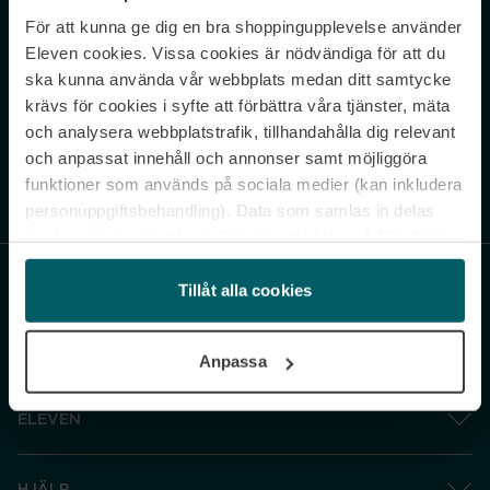
För att kunna ge dig en bra shoppingupplevelse använder
Never miss a beat.
Eleven cookies. Vissa cookies är nödvändiga för att du
Sign up to our newsletter.
ska kunna använda vår webbplats medan ditt samtycke
krävs för cookies i syfte att förbättra våra tjänster, mäta
E-postadress
och analysera webbplatstrafik, tillhandahålla dig relevant
och anpassat innehåll och annonser samt möjliggöra
funktioner som används på sociala medier (kan inkludera
Genom att prenumerera accepterar du vår
Integritetspolicy
. Avprenumerera
när som helst.
personuppgiftsbehandling). Data som samlas in delas
med cookieleverantören. Genom att klicka på ”Godkänn
och gå vidare” accepterar du samtliga cookies medan du
under ”Inställningar” kan anpassa användningen av
Tillåt alla cookies
cookies. Du kan återkalla ditt samtycke när som helst.
För mer information se vår Cookie Policy samt vår
Anpassa
Integritetspolicy.
ELEVEN
HJÄLP