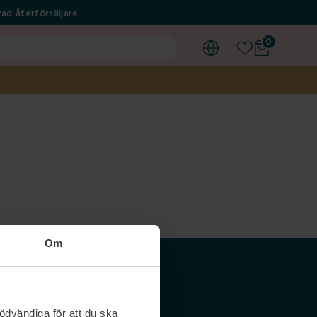
ad återförsäljare
0
Om
Våra siter
ödvändiga för att du ska
Nordicfeel SE