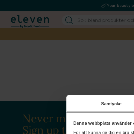
Your beauty 
Samtycke
Never miss a beat.
Denna webbplats använder 
Sign up to our
För att kunna ge dig en bra 