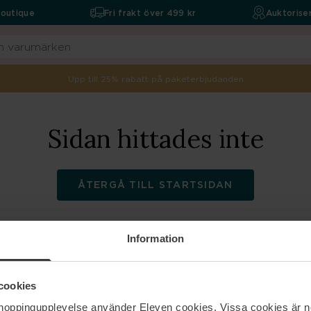
boutique
Fri frakt över 499 kr
Auktoriser
Upp till 25% rabatt på paketerbjudanden
Sidan hittades inte
ÅTERGÅ TILL STARTSIDAN
Information
ELEVEN
Hjälp
cookies
shoppingupplevelse använder Eleven cookies. Vissa cookies är n
Om oss
Kontakta oss