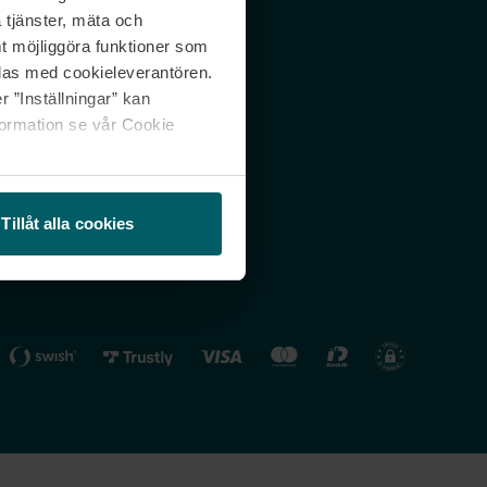
 tjänster, mäta och
 svar
Nordicfeel FI
mt möjliggöra funktioner som
lning
Nordicfeel NO
las med cookieleverantören.
 ”Inställningar” kan
formation se vår Cookie
Tillåt alla cookies