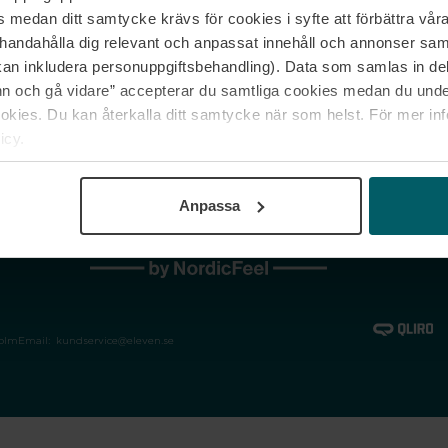
medan ditt samtycke krävs för cookies i syfte att förbättra våra
Jobba hos oss
Vanliga frågor &
illhandahålla dig relevant och anpassat innehåll och annonser sa
Våra varumärken
Spåra min bestäl
kan inkludera personuppgiftsbehandling). Data som samlas in de
Returer &
 och gå vidare” accepterar du samtliga cookies medan du under
reklamationer
ies. Du kan återkalla ditt samtycke när som helst. För mer in
icy.
Anpassa
holm
Email:
kundservice@eleven.se