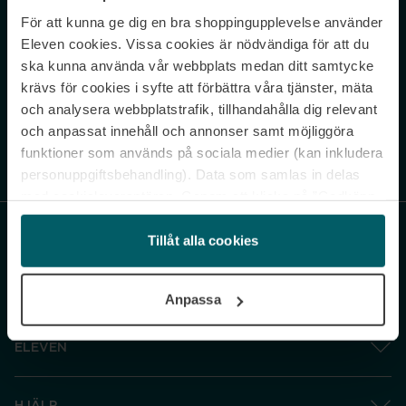
För att kunna ge dig en bra shoppingupplevelse använder
Never miss a beat.
Eleven cookies. Vissa cookies är nödvändiga för att du
Sign up to our newsletter.
ska kunna använda vår webbplats medan ditt samtycke
krävs för cookies i syfte att förbättra våra tjänster, mäta
E-postadress
och analysera webbplatstrafik, tillhandahålla dig relevant
och anpassat innehåll och annonser samt möjliggöra
funktioner som används på sociala medier (kan inkludera
Genom att prenumerera accepterar du vår
Integritetspolicy
. Avprenumerera
när som helst.
personuppgiftsbehandling). Data som samlas in delas
med cookieleverantören. Genom att klicka på ”Godkänn
och gå vidare” accepterar du samtliga cookies medan du
under ”Inställningar” kan anpassa användningen av
Tillåt alla cookies
cookies. Du kan återkalla ditt samtycke när som helst.
För mer information se vår Cookie Policy samt vår
Anpassa
Integritetspolicy.
ELEVEN
HJÄLP