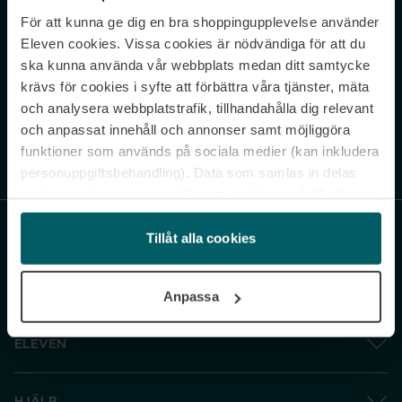
För att kunna ge dig en bra shoppingupplevelse använder
Never miss a beat.
Eleven cookies. Vissa cookies är nödvändiga för att du
Sign up to our newsletter.
ska kunna använda vår webbplats medan ditt samtycke
krävs för cookies i syfte att förbättra våra tjänster, mäta
E-postadress
och analysera webbplatstrafik, tillhandahålla dig relevant
och anpassat innehåll och annonser samt möjliggöra
funktioner som används på sociala medier (kan inkludera
Genom att prenumerera accepterar du vår
Integritetspolicy
. Avprenumerera
när som helst.
personuppgiftsbehandling). Data som samlas in delas
med cookieleverantören. Genom att klicka på ”Godkänn
och gå vidare” accepterar du samtliga cookies medan du
under ”Inställningar” kan anpassa användningen av
Tillåt alla cookies
cookies. Du kan återkalla ditt samtycke när som helst.
För mer information se vår Cookie Policy samt vår
Anpassa
Integritetspolicy.
ELEVEN
HJÄLP