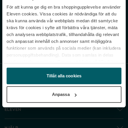
För att kunna ge dig en bra shoppingupplevelse använder
Never miss a beat.
Eleven cookies. Vissa cookies är nödvändiga för att du
Sign up to our newsletter.
ska kunna använda vår webbplats medan ditt samtycke
krävs för cookies i syfte att förbättra våra tjänster, mäta
E-postadress
och analysera webbplatstrafik, tillhandahålla dig relevant
och anpassat innehåll och annonser samt möjliggöra
funktioner som används på sociala medier (kan inkludera
Genom att prenumerera accepterar du vår
Integritetspolicy
. Avprenumerera
när som helst.
personuppgiftsbehandling). Data som samlas in delas
med cookieleverantören. Genom att klicka på ”Godkänn
och gå vidare” accepterar du samtliga cookies medan du
under ”Inställningar” kan anpassa användningen av
Tillåt alla cookies
cookies. Du kan återkalla ditt samtycke när som helst.
För mer information se vår Cookie Policy samt vår
Anpassa
Integritetspolicy.
ELEVEN
HJÄLP