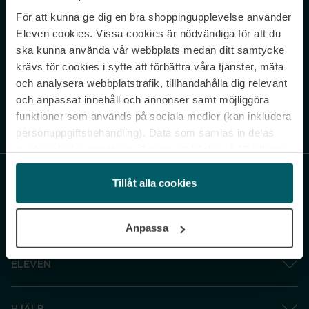
För att kunna ge dig en bra shoppingupplevelse använder
Never miss a beat.
Eleven cookies. Vissa cookies är nödvändiga för att du
Sign up to our newsletter.
ska kunna använda vår webbplats medan ditt samtycke
krävs för cookies i syfte att förbättra våra tjänster, mäta
E-postadress
och analysera webbplatstrafik, tillhandahålla dig relevant
och anpassat innehåll och annonser samt möjliggöra
funktioner som används på sociala medier (kan inkludera
Genom att prenumerera accepterar du vår
Integritetspolicy
. Avprenumerera
när som helst.
personuppgiftsbehandling). Data som samlas in delas
med cookieleverantören. Genom att klicka på ”Godkänn
och gå vidare” accepterar du samtliga cookies medan du
under ”Inställningar” kan anpassa användningen av
Tillåt alla cookies
cookies. Du kan återkalla ditt samtycke när som helst.
För mer information se vår Cookie Policy samt vår
Anpassa
Integritetspolicy.
ELEVEN
HJÄLP