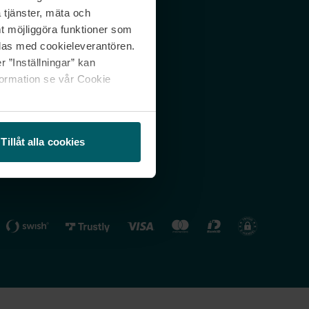
 tjänster, mäta och
 svar
Nordicfeel FI
mt möjliggöra funktioner som
lning
Nordicfeel NO
las med cookieleverantören.
 ”Inställningar” kan
formation se vår Cookie
Tillåt alla cookies