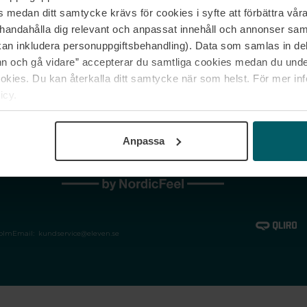
medan ditt samtycke krävs för cookies i syfte att förbättra våra
Jobba hos oss
Vanliga frågor &
illhandahålla dig relevant och anpassat innehåll och annonser sa
Våra varumärken
Spåra min bestäl
kan inkludera personuppgiftsbehandling). Data som samlas in de
Returer &
 och gå vidare” accepterar du samtliga cookies medan du under
reklamationer
ies. Du kan återkalla ditt samtycke när som helst. För mer in
icy.
Anpassa
holm
Email:
kundservice@eleven.se