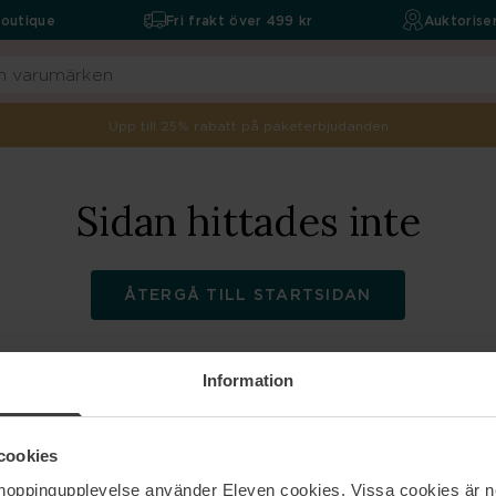
boutique
Fri frakt över 499 kr
Auktoriser
Upp till 25% rabatt på paketerbjudanden
Sidan hittades inte
ÅTERGÅ TILL STARTSIDAN
Information
ELEVEN
Hjälp
cookies
shoppingupplevelse använder Eleven cookies. Vissa cookies är n
Om oss
Kontakta oss