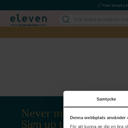
Your beauty 
Samtycke
Never miss a beat.
Denna webbplats använder 
Sign up to our
För att kunna ge dig en bra 