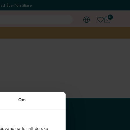
ad återförsäljare
0
Om
Våra siter
ödvändiga för att du ska
Nordicfeel SE