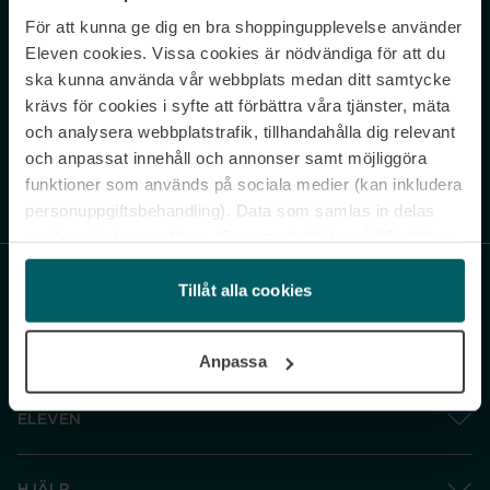
För att kunna ge dig en bra shoppingupplevelse använder
Never miss a beat.
Eleven cookies. Vissa cookies är nödvändiga för att du
Sign up to our newsletter.
ska kunna använda vår webbplats medan ditt samtycke
krävs för cookies i syfte att förbättra våra tjänster, mäta
E-postadress
och analysera webbplatstrafik, tillhandahålla dig relevant
och anpassat innehåll och annonser samt möjliggöra
funktioner som används på sociala medier (kan inkludera
Genom att prenumerera accepterar du vår
Integritetspolicy
. Avprenumerera
när som helst.
personuppgiftsbehandling). Data som samlas in delas
med cookieleverantören. Genom att klicka på ”Godkänn
och gå vidare” accepterar du samtliga cookies medan du
under ”Inställningar” kan anpassa användningen av
Tillåt alla cookies
cookies. Du kan återkalla ditt samtycke när som helst.
För mer information se vår Cookie Policy samt vår
Anpassa
Integritetspolicy.
ELEVEN
HJÄLP