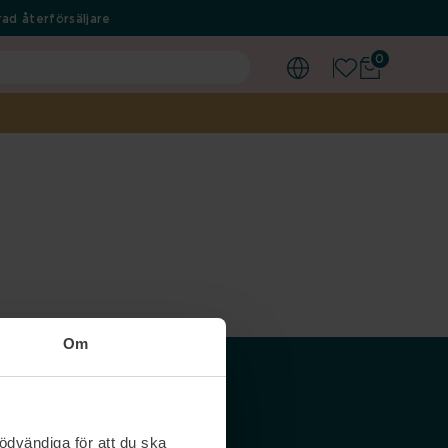
ad återförsäljare
0
Om
Våra siter
ödvändiga för att du ska
Nordicfeel SE