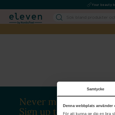
Your beauty 
Samtycke
Never miss a beat.
Denna webbplats använder 
Sign up to our
För att kunna ge dig en bra 