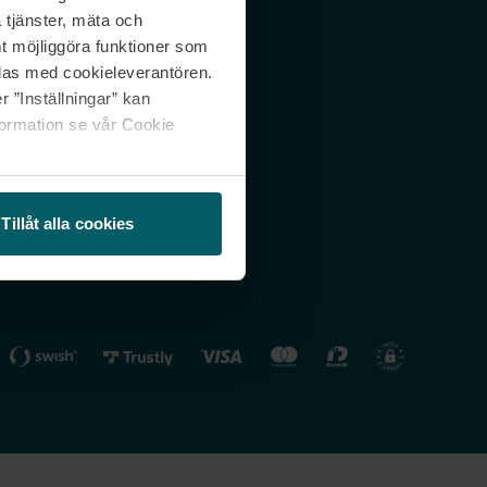
 tjänster, mäta och
 svar
Nordicfeel FI
mt möjliggöra funktioner som
lning
Nordicfeel NO
las med cookieleverantören.
 ”Inställningar” kan
formation se vår Cookie
Tillåt alla cookies