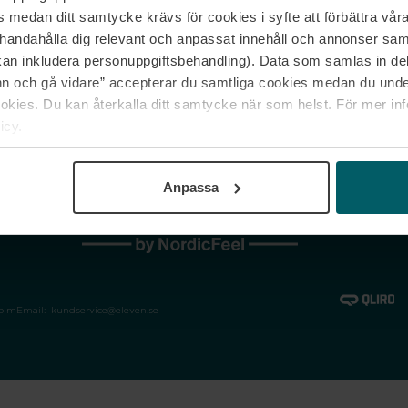
medan ditt samtycke krävs för cookies i syfte att förbättra våra
Jobba hos oss
Vanliga frågor &
illhandahålla dig relevant och anpassat innehåll och annonser sa
Våra varumärken
Spåra min bestäl
kan inkludera personuppgiftsbehandling). Data som samlas in de
Returer &
 och gå vidare” accepterar du samtliga cookies medan du under
reklamationer
ies. Du kan återkalla ditt samtycke när som helst. För mer in
icy.
Anpassa
holm
Email:
kundservice@eleven.se