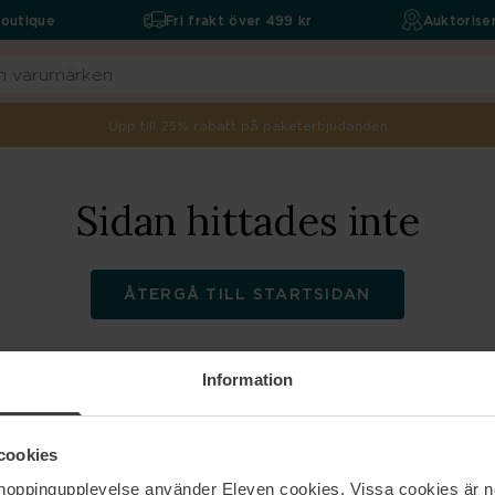
boutique
Fri frakt över 499 kr
Auktoriser
Upp till 25% rabatt på paketerbjudanden
Sidan hittades inte
ÅTERGÅ TILL STARTSIDAN
Information
ELEVEN
Hjälp
cookies
shoppingupplevelse använder Eleven cookies. Vissa cookies är n
Om oss
Kontakta oss