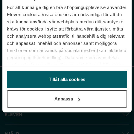
För att kunna ge dig en bra shoppingupplevelse använder
Never miss a beat.
Eleven cookies. Vissa cookies är nödvändiga för att du
Sign up to our newsletter.
ska kunna använda vår webbplats medan ditt samtycke
krävs för cookies i syfte att förbättra våra tjänster, mäta
E-postadress
och analysera webbplatstrafik, tillhandahålla dig relevant
och anpassat innehåll och annonser samt möjliggöra
funktioner som används på sociala medier (kan inkludera
Genom att prenumerera accepterar du vår
Integritetspolicy
. Avprenumerera
när som helst.
personuppgiftsbehandling). Data som samlas in delas
med cookieleverantören. Genom att klicka på ”Godkänn
och gå vidare” accepterar du samtliga cookies medan du
under ”Inställningar” kan anpassa användningen av
Tillåt alla cookies
cookies. Du kan återkalla ditt samtycke när som helst.
För mer information se vår Cookie Policy samt vår
Anpassa
Integritetspolicy.
ELEVEN
HJÄLP