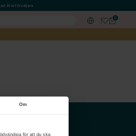
ad återförsäljare
0
Om
Våra siter
ödvändiga för att du ska
Nordicfeel SE