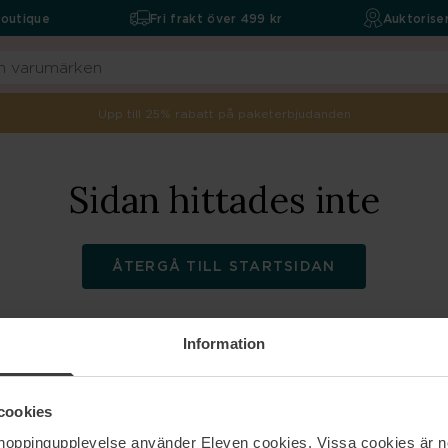
boutique
Fri frakt över 499 kr
Auktoriser
Upp till 25% rabatt på paketerbjudanden
Sidan hittades inte
ÅTERGÅ TILL STARTSIDAN
Information
ELEVEN
Hjälp
cookies
shoppingupplevelse använder Eleven cookies. Vissa cookies är n
Om oss
Kontakta oss