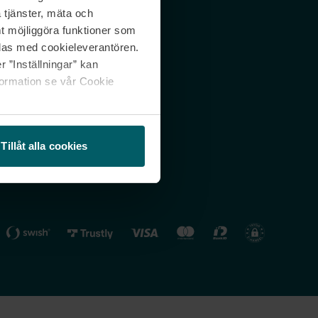
 tjänster, mäta och
 svar
Nordicfeel FI
mt möjliggöra funktioner som
lning
Nordicfeel NO
las med cookieleverantören.
 ”Inställningar” kan
formation se vår Cookie
Tillåt alla cookies