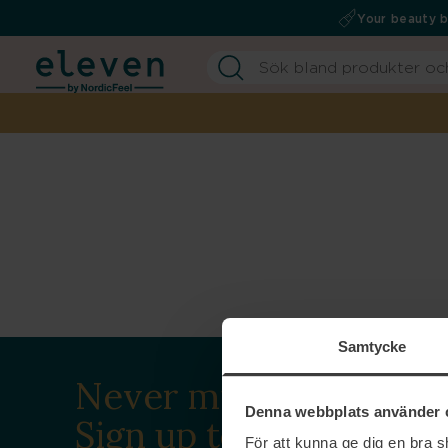
Your beauty 
Samtycke
Never miss a beat.
Denna webbplats använder 
Sign up to our
För att kunna ge dig en bra 