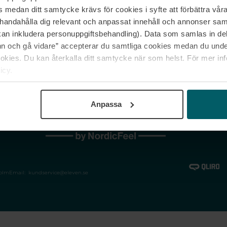
medan ditt samtycke krävs för cookies i syfte att förbättra våra
Jobba hos oss
Vanliga frågor &
illhandahålla dig relevant och anpassat innehåll och annonser sa
Våra varumärken
Spåra min bestäl
kan inkludera personuppgiftsbehandling). Data som samlas in de
Returer &
 och gå vidare” accepterar du samtliga cookies medan du under
reklamationer
ies. Du kan återkalla ditt samtycke när som helst. För mer in
icy.
Anpassa
holm
Email:
kundservice@eleven.se