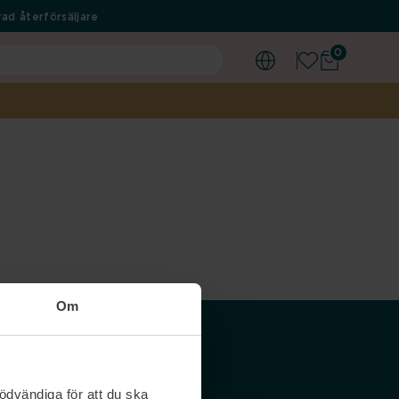
ad återförsäljare
0
Om
Våra siter
ödvändiga för att du ska
Nordicfeel SE