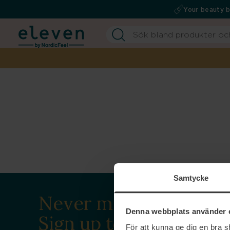
Your beauty 
Samtycke
Never miss a beat.
Denna webbplats använder 
Sign up to our
För att kunna ge dig en bra 