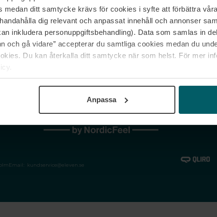
medan ditt samtycke krävs för cookies i syfte att förbättra våra
Jobba hos oss
Vanliga frågor &
illhandahålla dig relevant och anpassat innehåll och annonser sa
Våra varumärken
Spåra min bestäl
kan inkludera personuppgiftsbehandling). Data som samlas in de
Returer &
 och gå vidare” accepterar du samtliga cookies medan du under
reklamationer
ies. Du kan återkalla ditt samtycke när som helst. För mer in
icy.
Anpassa
holm
Email:
kundservice@eleven.se