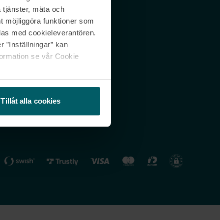
 tjänster, mäta och
 svar
Nordicfeel FI
mt möjliggöra funktioner som
lning
Nordicfeel NO
las med cookieleverantören.
 ”Inställningar” kan
formation se vår Cookie
Tillåt alla cookies