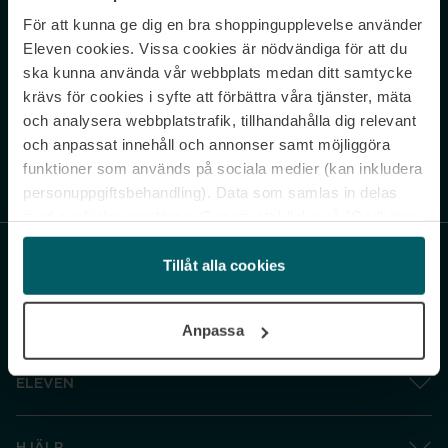
För att kunna ge dig en bra shoppingupplevelse använder
Never miss a beat.
Eleven cookies. Vissa cookies är nödvändiga för att du
Sign up to our newsletter.
ska kunna använda vår webbplats medan ditt samtycke
krävs för cookies i syfte att förbättra våra tjänster, mäta
E-postadress
och analysera webbplatstrafik, tillhandahålla dig relevant
och anpassat innehåll och annonser samt möjliggöra
funktioner som används på sociala medier (kan inkludera
Genom att prenumerera accepterar du vår
Integritetspolicy
. Avprenumerera
när som helst.
personuppgiftsbehandling). Data som samlas in delas
med cookieleverantören. Genom att klicka på ”Godkänn
och gå vidare” accepterar du samtliga cookies medan du
under ”Inställningar” kan anpassa användningen av
Tillåt alla cookies
cookies. Du kan återkalla ditt samtycke när som helst.
För mer information se vår Cookie Policy samt vår
Anpassa
Integritetspolicy.
ELEVEN
HJÄLP