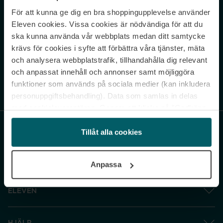
För att kunna ge dig en bra shoppingupplevelse använder
Never miss a beat.
Eleven cookies. Vissa cookies är nödvändiga för att du
Sign up to our newsletter.
ska kunna använda vår webbplats medan ditt samtycke
krävs för cookies i syfte att förbättra våra tjänster, mäta
E-postadress
och analysera webbplatstrafik, tillhandahålla dig relevant
och anpassat innehåll och annonser samt möjliggöra
funktioner som används på sociala medier (kan inkludera
Genom att prenumerera accepterar du vår
Integritetspolicy
. Avprenumerera
när som helst.
personuppgiftsbehandling). Data som samlas in delas
med cookieleverantören. Genom att klicka på ”Godkänn
och gå vidare” accepterar du samtliga cookies medan du
under ”Inställningar” kan anpassa användningen av
Tillåt alla cookies
cookies. Du kan återkalla ditt samtycke när som helst.
För mer information se vår Cookie Policy samt vår
Anpassa
Integritetspolicy.
ELEVEN
HJÄLP