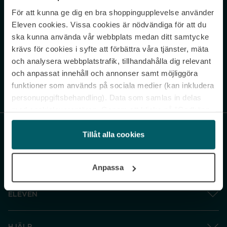
För att kunna ge dig en bra shoppingupplevelse använder
Never miss a beat.
Eleven cookies. Vissa cookies är nödvändiga för att du
Sign up to our newsletter.
ska kunna använda vår webbplats medan ditt samtycke
krävs för cookies i syfte att förbättra våra tjänster, mäta
E-postadress
och analysera webbplatstrafik, tillhandahålla dig relevant
och anpassat innehåll och annonser samt möjliggöra
funktioner som används på sociala medier (kan inkludera
Genom att prenumerera accepterar du vår
Integritetspolicy
. Avprenumerera
när som helst.
personuppgiftsbehandling). Data som samlas in delas
med cookieleverantören. Genom att klicka på ”Godkänn
och gå vidare” accepterar du samtliga cookies medan du
under ”Inställningar” kan anpassa användningen av
Tillåt alla cookies
cookies. Du kan återkalla ditt samtycke när som helst.
För mer information se vår Cookie Policy samt vår
Anpassa
Integritetspolicy.
ELEVEN
HJÄLP