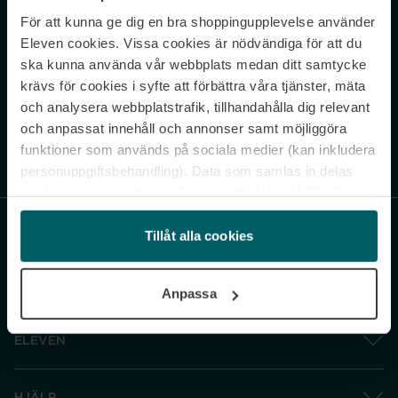
För att kunna ge dig en bra shoppingupplevelse använder
Never miss a beat.
Eleven cookies. Vissa cookies är nödvändiga för att du
Sign up to our newsletter.
ska kunna använda vår webbplats medan ditt samtycke
krävs för cookies i syfte att förbättra våra tjänster, mäta
E-postadress
och analysera webbplatstrafik, tillhandahålla dig relevant
och anpassat innehåll och annonser samt möjliggöra
funktioner som används på sociala medier (kan inkludera
Genom att prenumerera accepterar du vår
Integritetspolicy
. Avprenumerera
när som helst.
personuppgiftsbehandling). Data som samlas in delas
med cookieleverantören. Genom att klicka på ”Godkänn
och gå vidare” accepterar du samtliga cookies medan du
under ”Inställningar” kan anpassa användningen av
Tillåt alla cookies
cookies. Du kan återkalla ditt samtycke när som helst.
För mer information se vår Cookie Policy samt vår
Anpassa
Integritetspolicy.
ELEVEN
HJÄLP