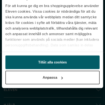
För att kunna ge dig en bra shoppingupplevelse använder
Never miss a beat.
Eleven cookies. Vissa cookies är nödvändiga för att du
Sign up to our newsletter.
ska kunna använda vår webbplats medan ditt samtycke
krävs för cookies i syfte att förbättra våra tjänster, mäta
E-postadress
och analysera webbplatstrafik, tillhandahålla dig relevant
och anpassat innehåll och annonser samt möjliggöra
funktioner som används på sociala medier (kan inkludera
Genom att prenumerera accepterar du vår
Integritetspolicy
. Avprenumerera
när som helst.
personuppgiftsbehandling). Data som samlas in delas
med cookieleverantören. Genom att klicka på ”Godkänn
och gå vidare” accepterar du samtliga cookies medan du
under ”Inställningar” kan anpassa användningen av
Tillåt alla cookies
cookies. Du kan återkalla ditt samtycke när som helst.
För mer information se vår Cookie Policy samt vår
Anpassa
Integritetspolicy.
ELEVEN
HJÄLP