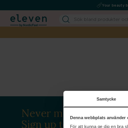
Your beauty 
Samtycke
Never miss a beat.
Denna webbplats använder 
Sign up to our
För att kunna ge dig en bra 