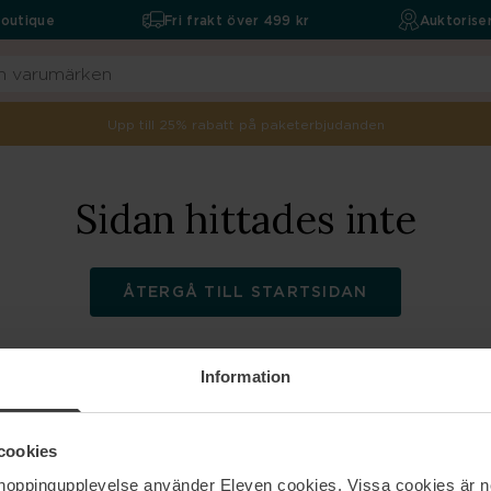
boutique
Fri frakt över 499 kr
Auktoriser
Upp till 25% rabatt på paketerbjudanden
Sidan hittades inte
ÅTERGÅ TILL STARTSIDAN
Information
ELEVEN
Hjälp
cookies
shoppingupplevelse använder Eleven cookies. Vissa cookies är n
Om oss
Kontakta oss