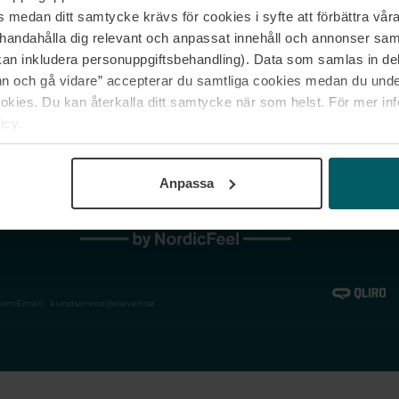
medan ditt samtycke krävs för cookies i syfte att förbättra våra
Jobba hos oss
Vanliga frågor &
illhandahålla dig relevant och anpassat innehåll och annonser sa
Våra varumärken
Spåra min bestäl
kan inkludera personuppgiftsbehandling). Data som samlas in de
Returer &
 och gå vidare” accepterar du samtliga cookies medan du under
reklamationer
ies. Du kan återkalla ditt samtycke när som helst. För mer in
icy.
Anpassa
holm
Email:
kundservice@eleven.se