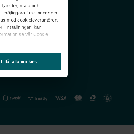
 tjänster, mäta och
 svar
Nordicfeel FI
mt möjliggöra funktioner som
lning
Nordicfeel NO
las med cookieleverantören.
 ”Inställningar” kan
formation se vår Cookie
Tillåt alla cookies