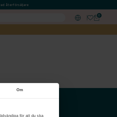
ad återförsäljare
0
Om
Våra siter
ödvändiga för att du ska
Nordicfeel SE