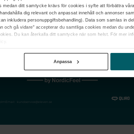
medan ditt samtycke krävs för cookies i syfte att förbättra våra
Jobba hos oss
Vanliga frågor &
illhandahålla dig relevant och anpassat innehåll och annonser sa
Våra varumärken
Spåra min bestäl
kan inkludera personuppgiftsbehandling). Data som samlas in de
Returer &
 och gå vidare” accepterar du samtliga cookies medan du under
reklamationer
ies. Du kan återkalla ditt samtycke när som helst. För mer in
icy.
Anpassa
holm
Email:
kundservice@eleven.se