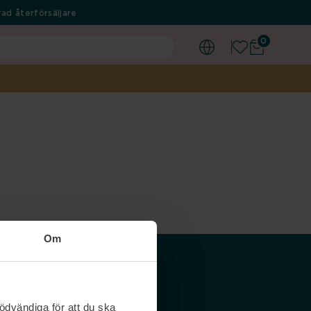
ad återförsäljare
0
Om
Våra siter
ödvändiga för att du ska
Nordicfeel SE