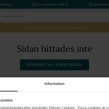
boutique
Fri frakt över 499 kr
Auktoriser
Upp till 25% rabatt på paketerbjudanden
Sidan hittades inte
ÅTERGÅ TILL STARTSIDAN
Information
ELEVEN
Hjälp
cookies
shoppingupplevelse använder Eleven cookies. Vissa cookies är n
Om oss
Kontakta oss