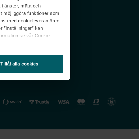
 tjänster, mäta och
 svar
Nordicfeel FI
mt möjliggöra funktioner som
lning
Nordicfeel NO
las med cookieleverantören.
 ”Inställningar” kan
formation se vår Cookie
Tillåt alla cookies