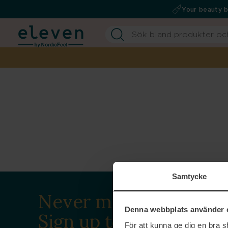
Your beauty 
Samtycke
Never miss a beat.
Denna webbplats använder 
Sign up to our
För att kunna ge dig en bra 