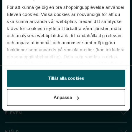
För att kunna ge dig en bra shoppingupplevelse använder
Never miss a beat.
Eleven cookies. Vissa cookies är nödvändiga för att du
Sign up to our newsletter.
ska kunna använda vår webbplats medan ditt samtycke
krävs för cookies i syfte att förbättra våra tjänster, mäta
E-postadress
och analysera webbplatstrafik, tillhandahålla dig relevant
och anpassat innehåll och annonser samt möjliggöra
funktioner som används på sociala medier (kan inkludera
Genom att prenumerera accepterar du vår
Integritetspolicy
. Avprenumerera
när som helst.
personuppgiftsbehandling). Data som samlas in delas
med cookieleverantören. Genom att klicka på ”Godkänn
och gå vidare” accepterar du samtliga cookies medan du
under ”Inställningar” kan anpassa användningen av
Tillåt alla cookies
cookies. Du kan återkalla ditt samtycke när som helst.
För mer information se vår Cookie Policy samt vår
Anpassa
Integritetspolicy.
ELEVEN
HJÄLP