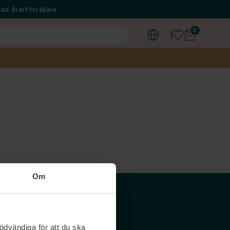
ad återförsäljare
0
Om
Våra siter
ödvändiga för att du ska
Nordicfeel SE