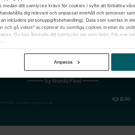
medan ditt samtycke krävs för cookies i syfte att förbättra våra
Jobba hos oss
Vanliga frågor &
illhandahålla dig relevant och anpassat innehåll och annonser sa
Våra varumärken
Spåra min bestäl
kan inkludera personuppgiftsbehandling). Data som samlas in de
Returer &
 och gå vidare” accepterar du samtliga cookies medan du under
reklamationer
ies. Du kan återkalla ditt samtycke när som helst. För mer in
icy.
Anpassa
holm
Email:
kundservice@eleven.se