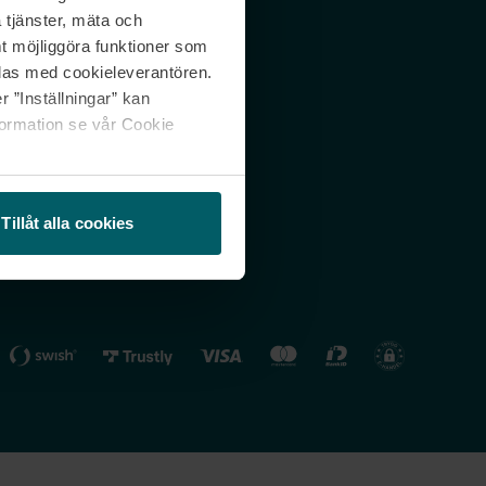
 tjänster, mäta och
 svar
Nordicfeel FI
mt möjliggöra funktioner som
lning
Nordicfeel NO
las med cookieleverantören.
 ”Inställningar” kan
formation se vår Cookie
Tillåt alla cookies