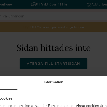
boutique
Fri frakt över 499 kr
Auktoriser
Upp till 25% rabatt på paketerbjudanden
Sidan hittades inte
ÅTERGÅ TILL STARTSIDAN
Information
ELEVEN
Hjälp
cookies
shoppingupplevelse använder Eleven cookies. Vissa cookies är n
Om oss
Kontakta oss