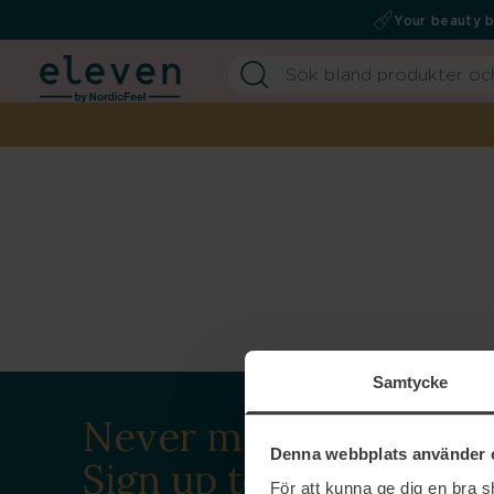
Your beauty 
Samtycke
Never miss a beat.
Denna webbplats använder 
Sign up to our
För att kunna ge dig en bra 