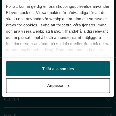
För att kunna ge dig en bra shoppingupplevelse använder
Never miss a beat.
Eleven cookies. Vissa cookies är nödvändiga för att du
Sign up to our newsletter.
ska kunna använda vår webbplats medan ditt samtycke
krävs för cookies i syfte att förbättra våra tjänster, mäta
E-postadress
och analysera webbplatstrafik, tillhandahålla dig relevant
och anpassat innehåll och annonser samt möjliggöra
funktioner som används på sociala medier (kan inkludera
Genom att prenumerera accepterar du vår
Integritetspolicy
. Avprenumerera
när som helst.
personuppgiftsbehandling). Data som samlas in delas
med cookieleverantören. Genom att klicka på ”Godkänn
och gå vidare” accepterar du samtliga cookies medan du
under ”Inställningar” kan anpassa användningen av
Tillåt alla cookies
cookies. Du kan återkalla ditt samtycke när som helst.
För mer information se vår Cookie Policy samt vår
Anpassa
Integritetspolicy.
ELEVEN
HJÄLP