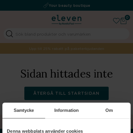
Fri frakt över 499 kr
Auktoriserad återförsäljare
Your beauty boutique
0
Upp till 25% rabatt på paketerbjudanden
Sidan hittades inte
ÅTERGÅ TILL STARTSIDAN
Samtycke
Information
Om
TILLBAKA TILL TOPPEN
Denna webbplats använder cookies