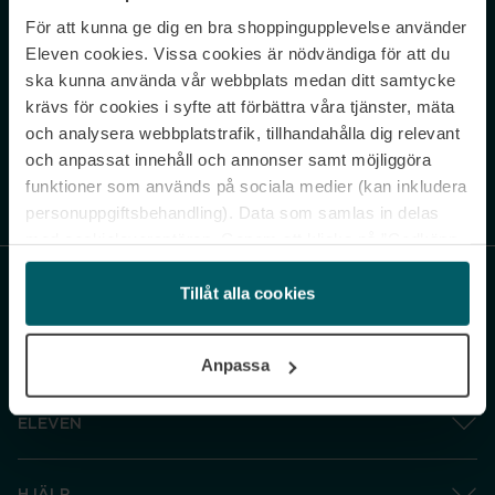
För att kunna ge dig en bra shoppingupplevelse använder
Never miss a beat.
Eleven cookies. Vissa cookies är nödvändiga för att du
Sign up to our newsletter.
ska kunna använda vår webbplats medan ditt samtycke
krävs för cookies i syfte att förbättra våra tjänster, mäta
E-postadress
och analysera webbplatstrafik, tillhandahålla dig relevant
och anpassat innehåll och annonser samt möjliggöra
funktioner som används på sociala medier (kan inkludera
Genom att prenumerera accepterar du vår
Integritetspolicy
. Avprenumerera
när som helst.
personuppgiftsbehandling). Data som samlas in delas
med cookieleverantören. Genom att klicka på ”Godkänn
och gå vidare” accepterar du samtliga cookies medan du
under ”Inställningar” kan anpassa användningen av
Tillåt alla cookies
cookies. Du kan återkalla ditt samtycke när som helst.
För mer information se vår Cookie Policy samt vår
Anpassa
Integritetspolicy.
ELEVEN
HJÄLP