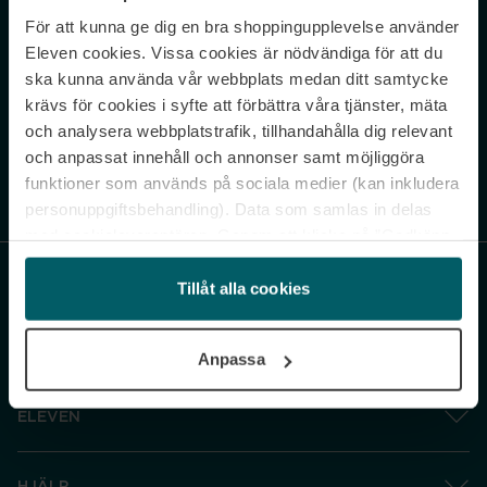
För att kunna ge dig en bra shoppingupplevelse använder
Never miss a beat.
Eleven cookies. Vissa cookies är nödvändiga för att du
Sign up to our newsletter.
ska kunna använda vår webbplats medan ditt samtycke
krävs för cookies i syfte att förbättra våra tjänster, mäta
E-postadress
och analysera webbplatstrafik, tillhandahålla dig relevant
och anpassat innehåll och annonser samt möjliggöra
funktioner som används på sociala medier (kan inkludera
Genom att prenumerera accepterar du vår
Integritetspolicy
. Avprenumerera
när som helst.
personuppgiftsbehandling). Data som samlas in delas
med cookieleverantören. Genom att klicka på ”Godkänn
och gå vidare” accepterar du samtliga cookies medan du
under ”Inställningar” kan anpassa användningen av
Tillåt alla cookies
cookies. Du kan återkalla ditt samtycke när som helst.
För mer information se vår Cookie Policy samt vår
Anpassa
Integritetspolicy.
ELEVEN
HJÄLP