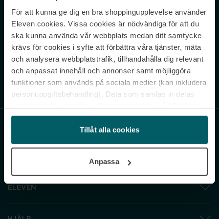
För att kunna ge dig en bra shoppingupplevelse använder
Never miss a beat.
Eleven cookies. Vissa cookies är nödvändiga för att du
Sign up to our newsletter.
ska kunna använda vår webbplats medan ditt samtycke
krävs för cookies i syfte att förbättra våra tjänster, mäta
E-postadress
och analysera webbplatstrafik, tillhandahålla dig relevant
och anpassat innehåll och annonser samt möjliggöra
funktioner som används på sociala medier (kan inkludera
Genom att prenumerera accepterar du vår
Integritetspolicy
. Avprenumerera
när som helst.
personuppgiftsbehandling). Data som samlas in delas
med cookieleverantören. Genom att klicka på ”Godkänn
och gå vidare” accepterar du samtliga cookies medan du
under ”Inställningar” kan anpassa användningen av
Tillåt alla cookies
cookies. Du kan återkalla ditt samtycke när som helst.
För mer information se vår Cookie Policy samt vår
Anpassa
Integritetspolicy.
ELEVEN
HJÄLP