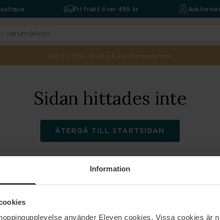
boutique
Fri frakt över 499 kr
Auktoriser
Upp till 25% rabatt på paketerbjudanden
Sidan hittades inte
ÅTERGÅ TILL STARTSIDAN
Information
ELEVEN
Hjälp
cookies
shoppingupplevelse använder Eleven cookies. Vissa cookies är n
Om oss
Kontakta oss