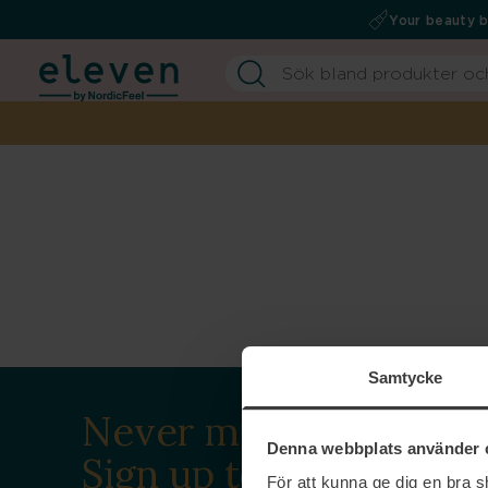
Your beauty 
Samtycke
Never miss a beat.
Denna webbplats använder 
Sign up to our
För att kunna ge dig en bra 