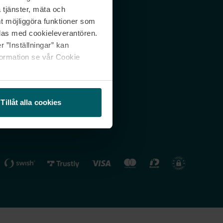
 tjänster, mäta och
 svar
Nordicfeel FI
mt möjliggöra funktioner som
lning
Nordicfeel NO
las med cookieleverantören.
 ”Inställningar” kan
formation se vår Cookie
Tillåt alla cookies