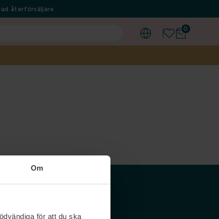
ad återförsäljare
0
Om
Våra siter
ödvändiga för att du ska
Nordicfeel SE