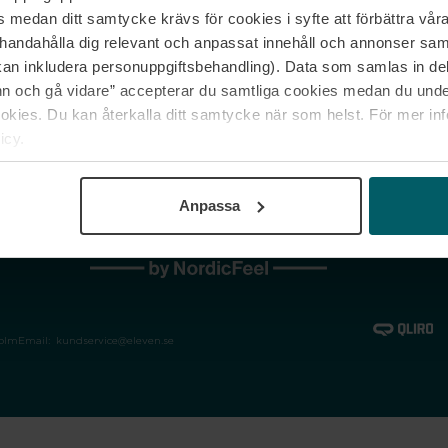
medan ditt samtycke krävs för cookies i syfte att förbättra våra
Jobba hos oss
Vanliga frågor &
illhandahålla dig relevant och anpassat innehåll och annonser sa
Våra varumärken
Spåra min bestäl
kan inkludera personuppgiftsbehandling). Data som samlas in de
Returer &
 och gå vidare” accepterar du samtliga cookies medan du under
reklamationer
ies. Du kan återkalla ditt samtycke när som helst. För mer in
icy.
Anpassa
holm
Email:
kundservice@eleven.se