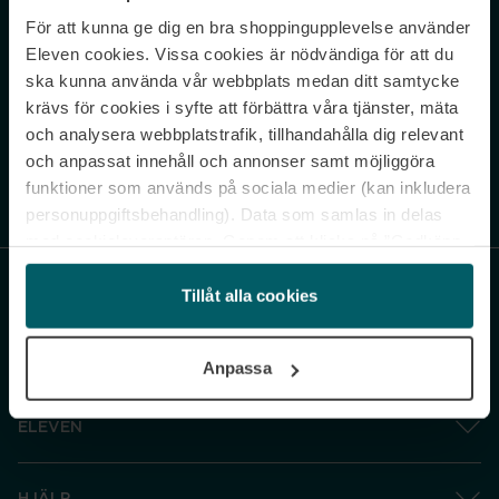
För att kunna ge dig en bra shoppingupplevelse använder
Never miss a beat.
Eleven cookies. Vissa cookies är nödvändiga för att du
Sign up to our newsletter.
ska kunna använda vår webbplats medan ditt samtycke
krävs för cookies i syfte att förbättra våra tjänster, mäta
E-postadress
och analysera webbplatstrafik, tillhandahålla dig relevant
och anpassat innehåll och annonser samt möjliggöra
funktioner som används på sociala medier (kan inkludera
Genom att prenumerera accepterar du vår
Integritetspolicy
. Avprenumerera
när som helst.
personuppgiftsbehandling). Data som samlas in delas
med cookieleverantören. Genom att klicka på ”Godkänn
och gå vidare” accepterar du samtliga cookies medan du
under ”Inställningar” kan anpassa användningen av
Tillåt alla cookies
cookies. Du kan återkalla ditt samtycke när som helst.
För mer information se vår Cookie Policy samt vår
Anpassa
Integritetspolicy.
ELEVEN
HJÄLP